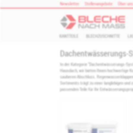
Zum Inhalt springen
Newsletter
Stellenangebote
Über un
KANTTEILE
BLECHZUSCHNITTE
LA
Dachentwässerungs-
In der Kategorie "Dachentwässerungs-Syste
Hausdach, wir bieten Ihnen hochwertige 
sauberen Abschluss. Regenwasserklappen,
Sortiments trägt zu einer langlebigen und
passenden Teile für Ihr Entwässerungsproj