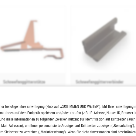
Schneefanggitterstütze
Schneefanggitterverbinder
12,85 EUR
3,32 EUR
ner benötigen ihre Einwilligung (klick auf „ZUSTIMMEN UND WEITER"). Mit Ihrer Einwilligung 
ormationen auf dem Endgerät speichern und/oder abrufen (z.B. IP-Adresse, Nutzer-ID, Browser-
nd diese Informationen zu folgenden Zwecken nutzen: zur Identifikation auf Drittseiten (auc
-Mail-Adressen); um Ihnen personalisierte Anzeigen auf Drittseiten zu zeigen („Remarketing");
m Sie besser zu verstehen („Marktforschung"). Wenn Sie nicht einverstanden sind beschränken 