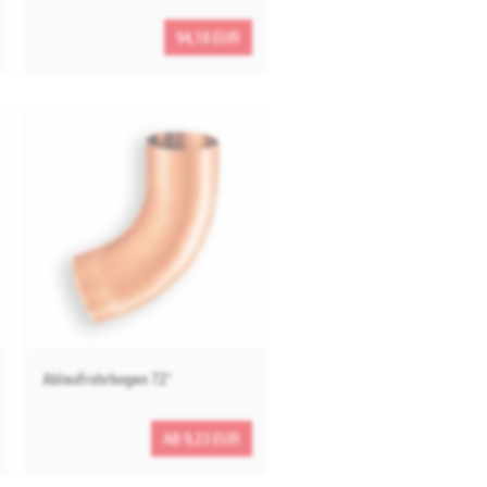
94,18 EUR
Ablaufrohrbogen 72°
AB 9,23 EUR