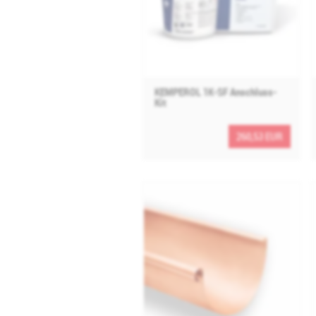
KEMPEROL 1K-SF Anschluss-
Kit
260,53 EUR