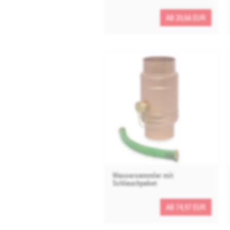
AB 20,66 EUR
Wassersammler mit
Schlauchpaket
AB 74,97 EUR