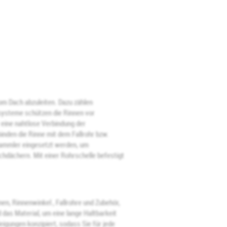
m Dach abzuleiten. Dazu zählen
gsysteme schützen die Rinnen vor
 eine nahtlose Verbindung der
inden die Rinne mit dem Fallrohr bzw.
ammler eingesetzt werden, um
chdächern. Mit einer Rohrschelle befestigt
n, Rinnenwinkel , Fallrohre und Zubehör,
das Material, um eine lange Haltbarkeit
igungen konzipiert, sodass Sie für jede