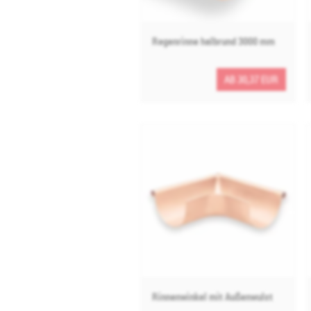
Regenrinne halbrund 3000 mm
AB 30,37 EUR
Rinnenwinkel mit Außenwulst