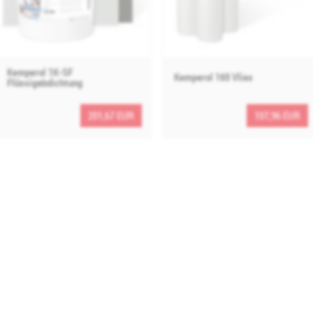
Kemperol 1K-SF
Kemperol 165 Vlies
Flüssigabdichtung
201,67 EUR
107,96 EUR