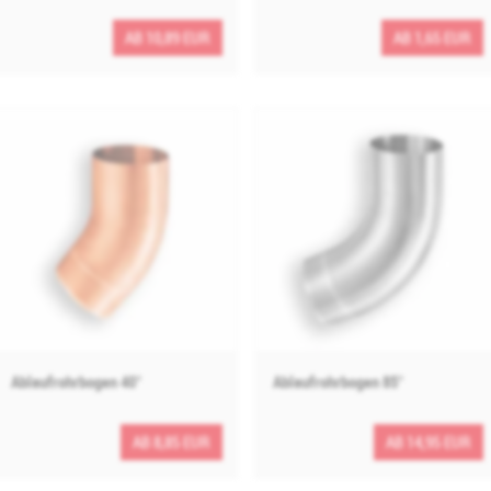
AB 10,89 EUR
AB 1,65 EUR
Ablaufrohrbogen 40°
Ablaufrohrbogen 85°
AB 8,85 EUR
AB 14,95 EUR