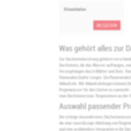
Rinnenhalter
AB 2,62 EUR
Was gehört alles zur
Zur Dachentwässerung gehören verschiede
Dachrinnen, die das Wasser auffangen, sow
Verstopfungen durch Blätter und Äste. Rin
Rinnenabschnitte sorgen. Ein Rinnenendstü
Ablaufrohr. Mit Ablaufrohrbogen können 
Regenwasser für den Garten zu sammeln. Da
man Dachrinnen bzw. Regenrinnen an der
Auswahl passender Pr
Die richtige Auswahl eines Dachentwässeru
die eine zuverlässige Ableitung von Regen
und eine problemlose Integration in Ihr D