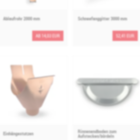
Ablaufrohr 2000 mm
Schneefanggitter 3000 mm
AB 14,03 EUR
52,41 EUR
Rinnenendboden zum
Einhängestutzen
Aufstecken/bördeln