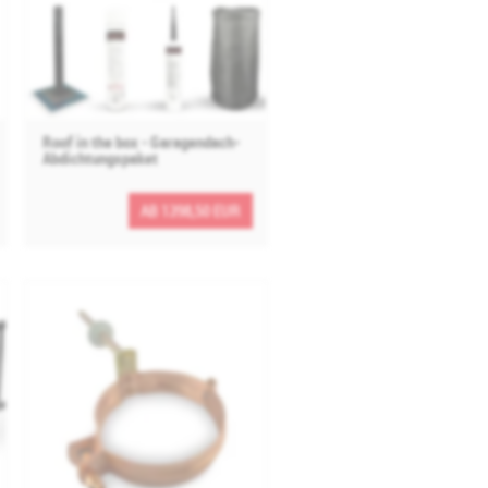
Roof in the box - Garagendach-
Abdichtungspaket
AB 1398,50 EUR