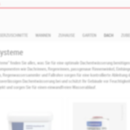
s
SERZUSCHNITTE
WANNEN
ZUHAUSE
GARTEN
DACH
ZUB
Systeme
me" finden Sie alles, was Sie für eine optimale Dachentwässerung benötigen.
Komponenten wie Dachrinnen, Regenrinnen, passgenaue Rinnenwinkel, Einhäng
 Regenwassersammler und Fallrohre sorgen für eine kontrollierte Ableitung
 zuverlässigen Dachentwässerung bei und schützt Ihr Gebäude vor Feuchtigke
ekt und sorgen Sie für einen einwandfreien Wasserablauf.