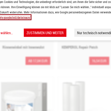
n Cookies und Technologien, die unbedingt erforderlich sind, um ihnen die Seite sicher und zu
 können. Ihre Einwilligung können sie mit klick auf "Lassen Sie mich wählen…" individuell anpa
 Zukunft widerrufen. Mehr Informationen dazu, wie Google personenbezogenen Daten verwendet 
ety.google/intl/de/privacy/
h wählen…
ZUSTIMMEN UND WEITER
Nur technisch notwendi
Rinnenwinkel mit Innenwulst
KEMPEROL Repair Patch
AB 17,04 EUR
16,54 EUR