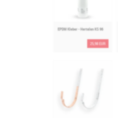
EPDM Kleber - Hertalan KS 96
25,98 EUR