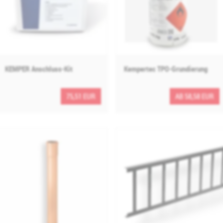
KEMPER Anschluss-Kit
Kempertec TPO-Grundierung
75,51 EUR
AB 58,58 EUR