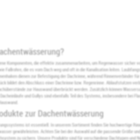
 Dachentwässerung?
ne Komponenten, die effektiv zusammenarbeiten, um Regenwasser sicher vo
ie Fallrohre, die es vom Dach weg und oft in die Kanalisation leiten. Laubfan
nenhaken dienen zur Befestigung der Dachrinne, während Rinnenverbinder für
ck bildet den Abschluss einer Dachrinne bzw. Regenrinne. Ablaufstutzen verb
Dachüberstände zur Hauswand überbrückt werden. Zusätzlich können Wassers
cheinläufe und Gullys sind ebenfalls Teil des Systems, insbesondere bei Fla
 Hauswand.
odukte zur Dachentwässerung
ngssystems ist essentiell. In unserem Sortiment finden Sie hochwertige Rinne
wasser gewährleisten. Achten Sie bei der Auswahl auf die passende Größe und 
achsystem zu sichern. Unsere Produkte sind für verschiedene Dachtypen und Ne