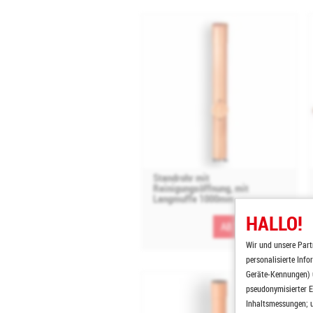
Standrohr mit
Reinigungsöffnung, mit
Langmuffe 1000mm
HALLO!
AB 106,52 EUR
Wir und unsere Part
personalisierte Inf
Geräte-Kennungen) u
pseudonymisierter E
Inhaltsmessungen; u