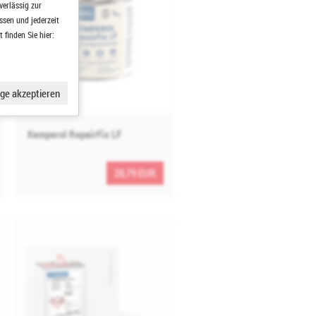
verlässig zur
ssen und jederzeit
finden Sie hier:
ge akzeptieren
Kemperol RepairFix LF
28,79 EUR