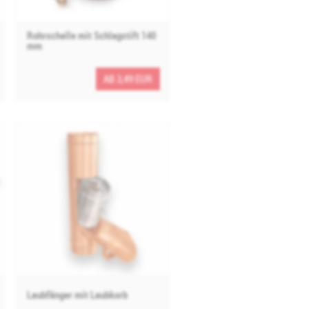
Rohrschelle mit Schlagstift 140
mm
AB 3,49 EUR
Laubfänger mit Laubkorb