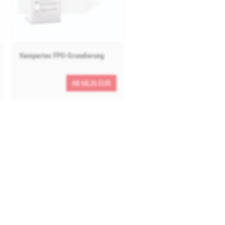
Kempertec FPO-Grundierung
AB 68,26 EUR