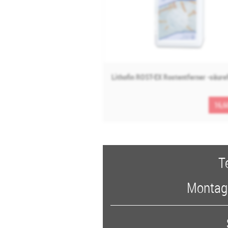
Lithofin ROST-EX Rostentferner -säuref
16,6
T
Montags