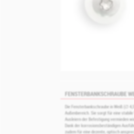
FENSTERBANKSCHRAUBE WEI
Die Fensterbankschraube in Weiß (∅ 4,5 
Außenbereich. Sie sorgt für eine stabil
Ausleiern der Befestigung vermieden wi
Dank der korrosionsbeständigen Ausführ
zudem für eine dezente, optisch anspre