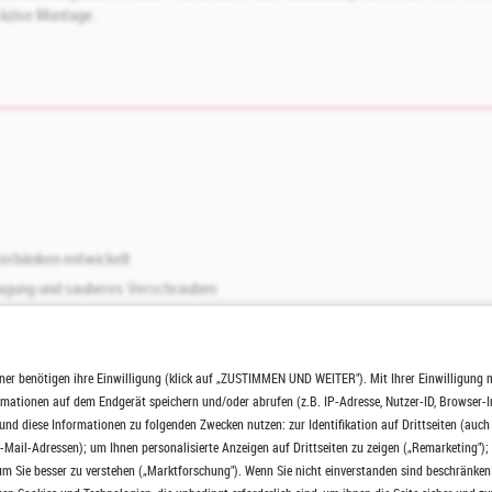
räzise Montage.
sterbänken entwickelt
tragung und sauberes Verschrauben
rhaften, sicheren Halt
der Befestigung
ür Innen- und Außenanwendungen
ner benötigen ihre Einwilligung (klick auf „ZUSTIMMEN UND WEITER"). Mit Ihrer Einwilligung 
ormationen auf dem Endgerät speichern und/oder abrufen (z.B. IP-Adresse, Nutzer-ID, Browser-
nd diese Informationen zu folgenden Zwecken nutzen: zur Identifikation auf Drittseiten (auc
-Mail-Adressen); um Ihnen personalisierte Anzeigen auf Drittseiten zu zeigen („Remarketing");
m Sie besser zu verstehen („Marktforschung"). Wenn Sie nicht einverstanden sind beschränken 