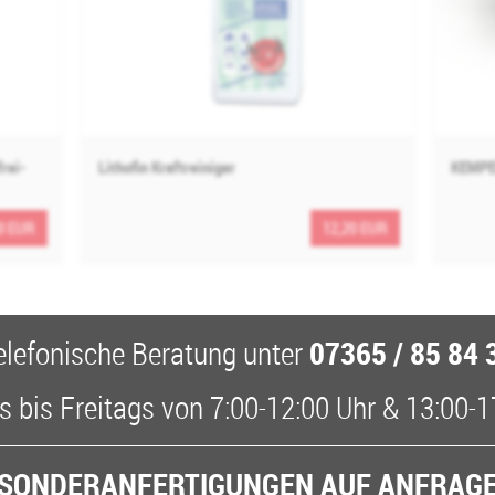
rei-
Lithofin Kraftreiniger
KEMPE
0 EUR
12,20 EUR
07365 / 85 84 
elefonische Beratung
unter
 bis Freitags
von
7:00-12:00 Uhr
&
13:00-1
SONDERANFERTIGUNGEN AUF ANFRAG