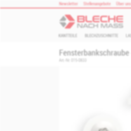
Zum Inhalt springen
Newsletter
Stellenangebote
Über un
KANTTEILE
BLECHZUSCHNITTE
LA
Fensterbankschraube 
Art.-Nr.
015-0833