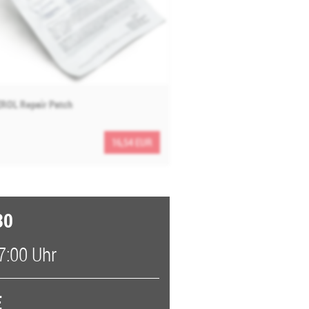
ROL Repair Patch
16,54 EUR
30
7:00 Uhr
E