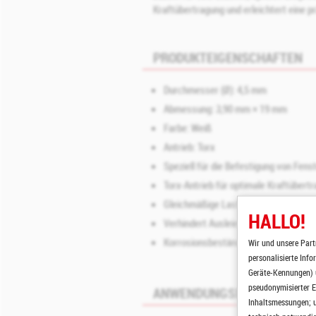
Kraftübertragung und erleichtert eine p
PRODUKTEIGENSCHAFTEN
Durchmesser (Ø): 4,5 mm
Abmessung: 3,90 mm × 19 mm
Farbe: Weiß
Antrieb: Torx
Speziell für die Befestigung von Fen
Torx‑Antrieb für optimale Kraftüber
Gleichmäßige Lastverteilung für daue
HALLO!
Verhindert Ausleiern und Lockerung 
Korrosionsbeständig und geeignet f
Wir und unsere Part
personalisierte Inf
Geräte-Kennungen) u
pseudonymisierter E
ANWENDUNGSBEREICH
Inhaltsmessungen; u