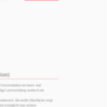
ÄNKE
n Fensterbänken im Innen- und
ßige Lastverteilung, wodurch ein
enbereich. Die weiße Oberfläche sorgt
eb ermöglicht eine sichere