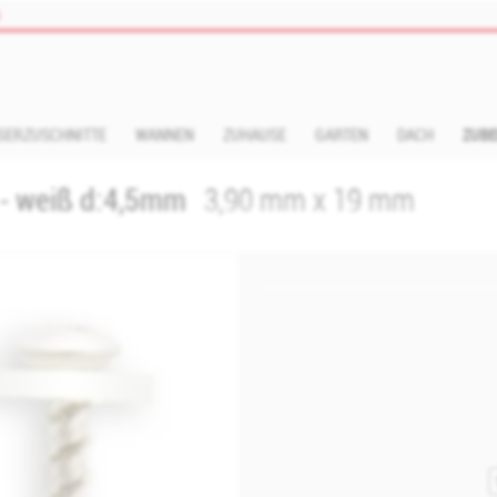
s
SERZUSCHNITTE
WANNEN
ZUHAUSE
GARTEN
DACH
ZUB
- weiß d:4,5mm
3,90 mm x 19 mm