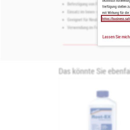
technisch notwendige
Befestigung von Fensterbänken an 
Verfügung stellen zu
Einsatz im Innen- und Außenbereich
mit Wirkung für die
https://business.saf
Geeignet für Neubau, Sanierung und 
Verwendung im Fensterbau sowie i
Lassen Sie mic
Das könnte Sie ebenfal