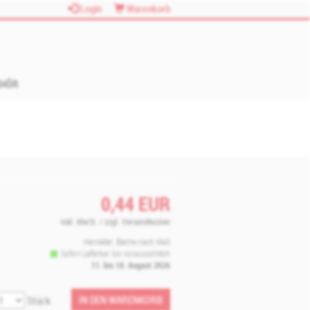
Login
Warenkorb
EHÖR
0,44
EUR
inkl. MwSt. / zzgl. Versandkosten
Hersteller:
Bleche nach Maß
Sofort Lieferbar bis voraussichtlich
11. bis 18. August 2026
IN DEN WARENKORB
Stück