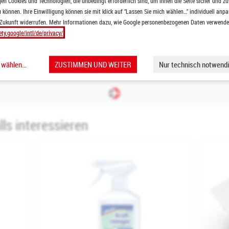
n Cookies und Technologien, die unbedingt erforderlich sind, um ihnen die Seite sicher und zu
Fassaden und Mauerwerk
 können. Ihre Einwilligung können sie mit klick auf "Lassen Sie mich wählen…" individuell anpa
 Zukunft widerrufen. Mehr Informationen dazu, wie Google personenbezogenen Daten verwendet 
ety.google/intl/de/privacy/
Renovierung
m Ausbauhandwerk
h wählen…
ZUSTIMMEN UND WEITER
Nur technisch notwendi
ls interessieren