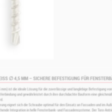
SS ∅ 4,5 MM – SICHERE BEFESTIGUNG FÜR FENSTERB
mm) ist die ideale Lösung für die zuverlässige und langlebige Befestigung vo
e Verbindung und gewährleistet durch ihre durchdachte Bauform eine gleichmä
rd.
ung eignet sich die Schraube optimal für den Einsatz an Fassaden und im Auß
chende Integration in helle Fensterbank‑ und Fassadensysteme. Der Torx‑Antri