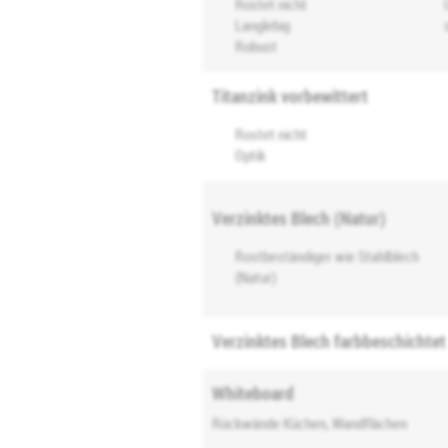
Rostet nicht
Langlebig
Robust
Titanzink vorbewittert
Rostet nicht
Optik
Verzinktes Blech (Natur)
Rostbeständiger wie Stahlblech
(Natur)
Verzinktes Blech farbbeschichtet
Whiteboard
Rückwände Küchen, Wandflächen