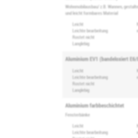
Wohnmobilausbau/ z.B. Wannen, gestalt
und leicht formbares Material
Leicht
Leichte bearbeitung
Rostet nicht
Langlebig
Aluminium EV1 (bandeloxiert E6
Leicht
Leichte bearbeitung
Rostet nicht
Langlebig
Aluminium farbbeschichtet
Fensterbänke
Leicht
Leichte bearbeitung