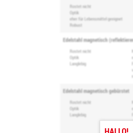
Rostet nicht
Optik
eher für Lebensmittel geeignet
Robust
Edelstahl magnetisch (reflektiere
Rostet nicht
Optik
Langlebig
Edelstahl magnetisch gebürstet
Rostet nicht
Optik
Langlebig
HALLO!