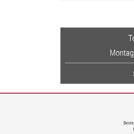
T
Montags
Bestel