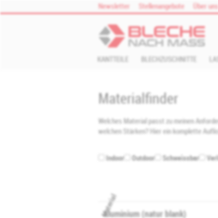
Zum Inhalt springen
Newsletter
Stellenangebote
Über un
KANTTEILE
BLECHZUSCHNITTE
LA
Materialfinder
Welches Material passt zu meinen Anforder
welchen Stärken? Hier ein komplette Auflis
Indoor
Outdoor
Schweissbar
Verl
Material
Aluminium (natur blank)