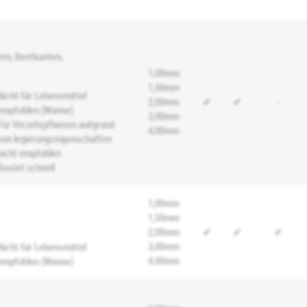
ten, Beetkanten,
1,00mm
1,50mm
Nicht für Lebensmittel
2,00mm
✔
✔
-
empfohlen (Wanne)
3,00mm
Für Verzehrpflanzen aufgrund
4,00mm
von legierungseigenschaften
nicht empfohlen
Rostet schnell
1,00mm
1,50mm
2,00mm
✔
✔
✔
3,00mm
Nicht für Lebensmittel
4,00mm
empfohlen (Wanne)