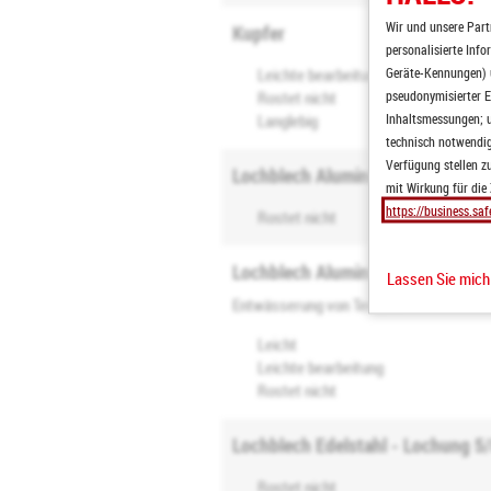
Wir und unsere Part
Kupfer
personalisierte Inf
Geräte-Kennungen) u
Leichte bearbeitung
pseudonymisierter E
Rostet nicht
Inhaltsmessungen; u
Langlebig
technisch notwendige
Verfügung stellen zu
Lochblech Aluminium - Lochung,
mit Wirkung für die
https://business.saf
Rostet nicht
Lochblech Aluminium Lochung 5
Lassen Sie mic
Entwässerung von Terasse
Leicht
Leichte bearbeitung
Rostet nicht
Lochblech Edelstahl - Lochung 5
Rostet nicht