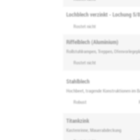
Lochblech verzinkt - Lochung 5/
Rostet nicht
Riffelblech (Aluminium)
Rollstuhlrampen, Treppen, Ofenvorlegepl
Rostet nicht
Stahlblech
Hochbeet, tragende Konstruktionen im 
Robust
Titankzink
Kastenrinne, Mauerabdeckung