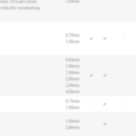
1,00mm
Unter 10 Grad Celsius
schlechte verarbeitung
0,70mm
✔
✔
-
1,00mm
0,60mm
1,00mm
1,50mm
✔
✔
-
2,00mm
3,00mm
4,00mm
0,75mm
-
✔
-
1,00mm
1,00mm
-
✔
-
2,00mm