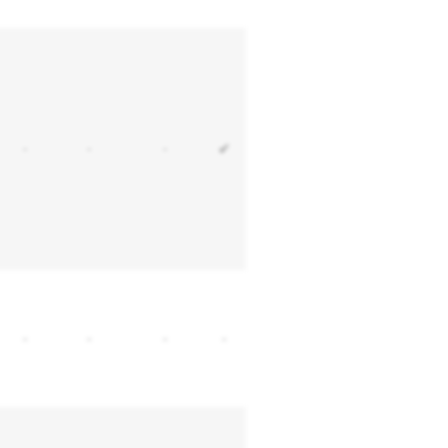
-
-
-
✔
-
-
-
-