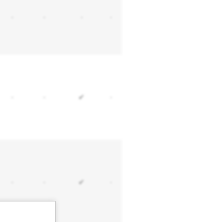
-
-
-
-
-
-
✔
-
-
-
✔
-