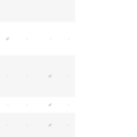
✔
-
-
-
-
-
✔
-
-
-
✔
-
-
-
✔
-