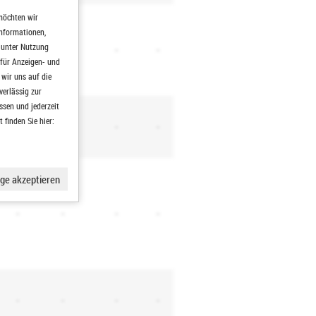
möchten wir
Informationen,
h unter Nutzung
✔
-
-
-
 für Anzeigen- und
wir uns auf die
verlässig zur
ssen und jederzeit
finden Sie hier:
-
-
-
-
ge akzeptieren
-
-
-
-
-
-
-
-