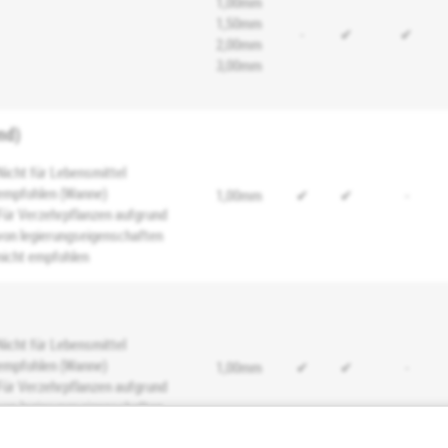
1,00mm
1,50mm
-
✔
✔
2,00mm
3,00mm
nd)
Nicht für Lebensmittel
empfohlen (Wanne)
1,00mm
✔
✔
-
Für Verzehrpflanzen aufgrund
von legierungseigenschaften
nicht empfohlen
Nicht für Lebensmittel
empfohlen (Wanne)
1,00mm
✔
✔
-
Für Verzehrpflanzen aufgrund
von legierungseigenschaften
nicht empfohlen