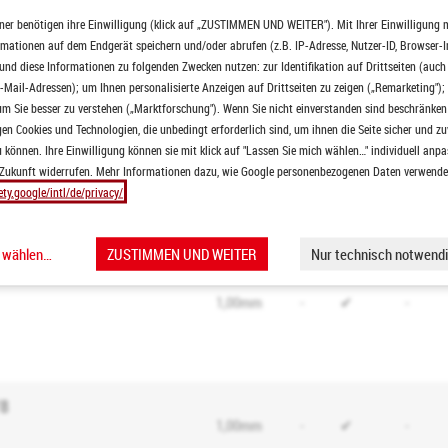
ner benötigen ihre Einwilligung (klick auf „ZUSTIMMEN UND WEITER"). Mit Ihrer Einwilligung 
ormationen auf dem Endgerät speichern und/oder abrufen (z.B. IP-Adresse, Nutzer-ID, Browser-
0,60mm
nd diese Informationen zu folgenden Zwecken nutzen: zur Identifikation auf Drittseiten (auc
0,70mm
✔
✔
-
-Mail-Adressen); um Ihnen personalisierte Anzeigen auf Drittseiten zu zeigen („Remarketing");
1,00mm
m Sie besser zu verstehen („Marktforschung"). Wenn Sie nicht einverstanden sind beschränken 
n Cookies und Technologien, die unbedingt erforderlich sind, um ihnen die Seite sicher und zu
 können. Ihre Einwilligung können sie mit klick auf "Lassen Sie mich wählen…" individuell anpa
 QG 10-30
 Zukunft widerrufen. Mehr Informationen dazu, wie Google personenbezogenen Daten verwendet 
2,00mm
-
✔
-
ety.google/intl/de/privacy/
/8
h wählen…
ZUSTIMMEN UND WEITER
Nur technisch notwendi
1,00mm
-
✔
-
/8
1,00mm
-
✔
-