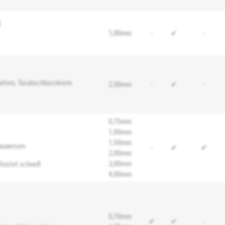
8
1,00mm
-
✔
-
atten, Türabschlussleiste
2,50mm
-
✔
-
0,75mm
1,00mm
1,50mm
Bauwesen
-
✔
✔
2,00mm
3,00mm
Rostet schnell
4,00mm
0,70mm
✔
✔
-