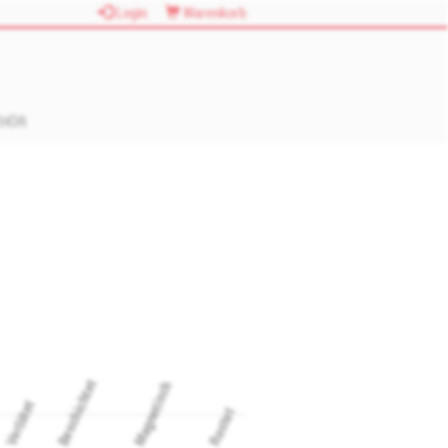
Login
Warenkorb
EHÖR
Beschichtet
Magnetisch
Verlötet
Rostet