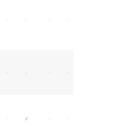
-
-
-
-
-
-
-
-
-
✔
-
-