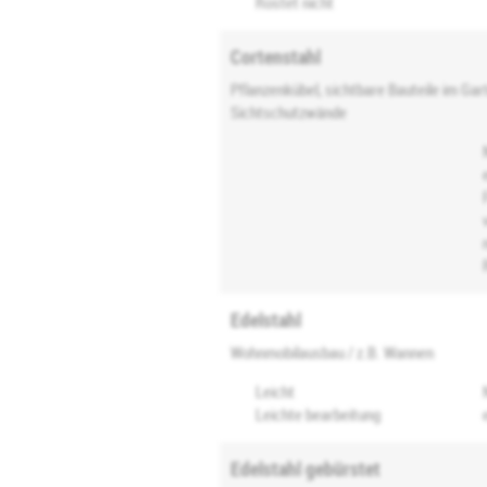
Rostet nicht
Cortenstahl
Pflanzenkübel, sichtbare Bauteile im Gar
Sichtschutzwände
Edelstahl
Wohnmobilausbau / z.B. Wannen
Leicht
Leichte bearbeitung
Edelstahl gebürstet