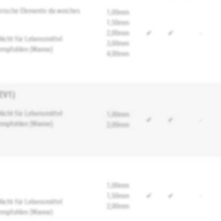
erische Elemente da weiches
1,00mm
1,50mm
2,00mm
✔
✔
-
Nicht für Lebensmittel
3,00mm
empfohlen (Wanne)
4,00mm
/EV1)
Nicht für Lebensmittel
1,00mm
✔
✔
-
empfohlen (Wanne)
2,00mm
1,00mm
1,50mm
✔
✔
-
Nicht für Lebensmittel
2,00mm
empfohlen (Wanne)