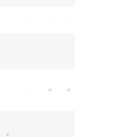
-
-
-
-
-
-
-
-
-
-
✔
✔
✔
-
-
-