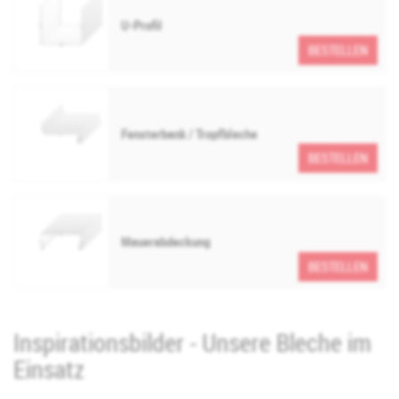
U-Profil
BESTELLEN
Fensterbank / Tropfbleche
BESTELLEN
Mauerabdeckung
BESTELLEN
Inspirationsbilder - Unsere Bleche im
Einsatz