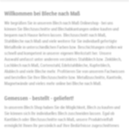
Willkommen bei Bleche nach Maß
Wir begrüßen Sie in unserem Blech nach Maß Onlineshop - bei uns
können Sie Blechzuschnitte und Blechabkantungen online kaufen und
bequem nach Hause liefern lassen. Blechzuschnitt nach Maß,
Stahlbleche nach Maß und viele weitere für Sie individuell gefertigte
Metallteile in unterschiedlichen Farben bzw. Beschichtungen stellen wir
schnell und kompetent in unserer eigenen Werkstatt her. Unsere
Auswahl umfasst unter anderem verzinktes Stahlblech bzw. Zinkblech,
Lochblech nach Maß, Cortenstahl, Edelstahlbleche, Kupferblech,
Alublech und viele Bleche mehr. Profitieren Sie von unserem Fachwissen
und bestellen Sie Ihre Blechzuschnitte bzw. Metallzuschnitte, Kantteile,
Magnetwände und vieles mehr online bei Bleche nach Maß.
Gemessen - bestellt - geliefert!
In unserem Blech Shop haben Sie die Möglichkeit, Blech zu kaufen und
Sie können sich Ihr individuelles Blech zuschneiden lassen. Egal ob
Kantblech oder Blechzuschnitte nach Maß, unsere Produktvielfalt
ermöglicht Ihnen Ihr persönlich auf Ihre Bedürfnisse zugeschnittenes