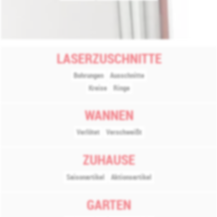
LASERZUSCHNITTE
Bohrungen
Ausschnitte
Kreise
Ringe
WANNEN
Verlötet
Verschweißt
ZUHAUSE
Saisonartikel
Aktionsartikel
GARTEN