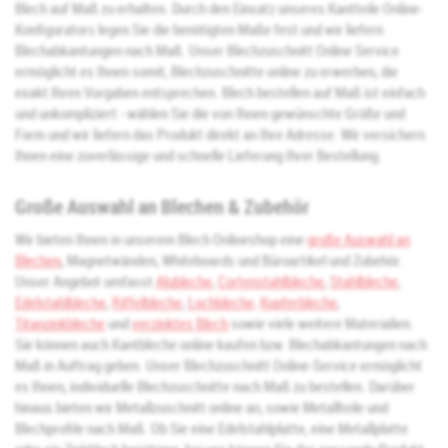
Blech auf Maß zu erhalten. Durch den Einsatz unseres Kantteile Online-
Konfigurators legen Sie die benötigten Maße fest und wir liefern
Blechabkantungen nach Maß. Unser Blechzuschnitt Online Service
ermöglicht es Ihnen somit, Blechzuschnitte online zu erwerben, die
exakt Ihren Vorgaben entsprechen. Blech bestellen auf Maß ist einfach
und unkompliziert - wählen Sie die von Ihnen gewünschte Größe und
Form und wir liefern das Produkt direkt an Ihre Adresse. Wir versichern
Ihnen eine zuverlässige und schnelle Lieferung Ihrer Bestellung.
Große Auswahl an Blechen & Zubehör
Wir bieten Ihnen in unserem Blech Onlineshop eine
große Auswahl an
Blechen
, Magnetwänden, Whiteboards und Büroartikel und Zubehör.
Unser Angebot umfasst
Alubleche
,
Cortenstahlbleche
,
Stahlbleche
,
Edelstahlbleche
,
Riffelbleche
,
Lochbleche,
Kupferbleche
,
Titanzinkbleche
und
verzinktes Blech
sowie viele weitere Materialien.
Sie können auch Kantbleche online kaufen bzw. Blechabkantungen nach
Maß in Auftrag geben. Unser Blechzuschnitt Online-Service ermöglicht
es Ihnen, individuelle Blechzuschnitte nach Maß zu bestellen. Darüber
hinaus bieten wir Metallzuschnitt online an, sowie Metallteile und
Blechprofile nach Maß. Ob Sie eine Edelstahlplatte, eine Metallplatte