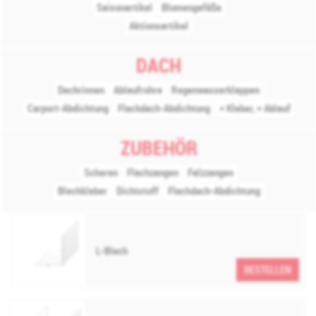
Saisonartikel
Blumengefäße
Aktionsartikel
DACH
Dachrinnen
Ablaufrohre
Regenwasserklappen
Carport-Abdichtung
Flachdach-Abdichtung
+ Kleber, + Ablauf
ZUBEHÖR
Scheren
Flachzangen
Falzzangen
Blechkleber
Dichtstoff
Flachdach-Abdichtung
L-Blech
BESTELLEN