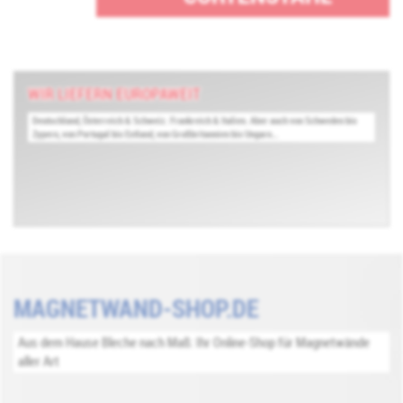
WIR LIEFERN EUROPAWEIT
Deutschland, Österreich & Schweiz. Frankreich & Italien. Aber auch von Schweden bis
Zypern, von Portugal bis Estland, von Großbritannien bis Ungarn…
MAGNETWAND-SHOP.DE
Aus dem Hause Bleche nach Maß: Ihr Online-Shop für Magnetwände
aller Art