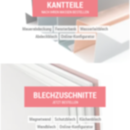
KANTTEILE
NACH IHREN MASSEN BESTELLEN
Mauerabdeckung
Fensterbank
Wasserleitblech
Abdeckblech
Online-Konfigurator
BLECHZUSCHNITTE
JETZT BESTELLEN
Magnetwand
Schutzblech
Küchenblech
Wandblech
Online-Konfigurator