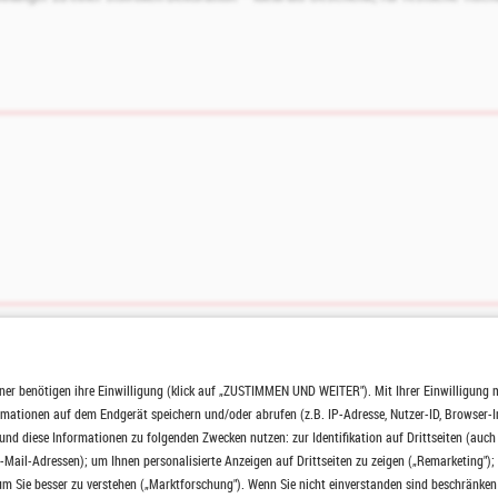
achtlicher Anmutung
ner benötigen ihre Einwilligung (klick auf „ZUSTIMMEN UND WEITER"). Mit Ihrer Einwilligung 
net
ormationen auf dem Endgerät speichern und/oder abrufen (z.B. IP-Adresse, Nutzer-ID, Browser-
rem Charakter
nd diese Informationen zu folgenden Zwecken nutzen: zur Identifikation auf Drittseiten (auc
-Mail-Adressen); um Ihnen personalisierte Anzeigen auf Drittseiten zu zeigen („Remarketing");
m Sie besser zu verstehen („Marktforschung"). Wenn Sie nicht einverstanden sind beschränken 