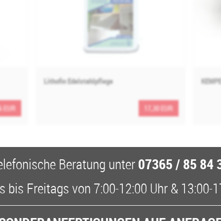
Lithofin Edelstahlpflege
KEMPE
6 EUR
17,30 EUR
07365 / 85 84 
elefonische Beratung
unter
 bis Freitags
von
7:00-12:00 Uhr
&
13:00-1