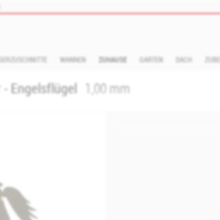
s
SERZUSCHNITTE
WANNEN
ZUHAUSE
GARTEN
DACH
ZUB
- Engelsflügel
1,00 mm