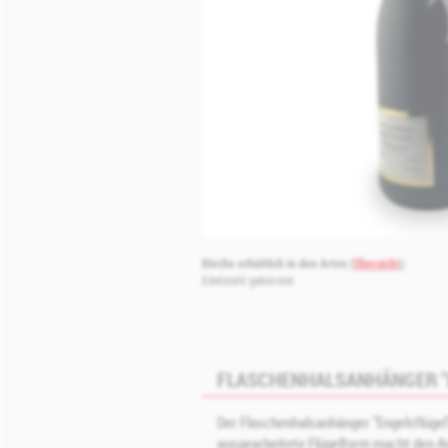
Bleche erhältlich in den Arten (
Übersicht
):
Edelstahl gebürstet
FLASCHENHALSANHÄNGER "EN
Der Flaschenhalsanhänger "Engelsflügel"
ausgearbeitete Flügelform macht den Anh