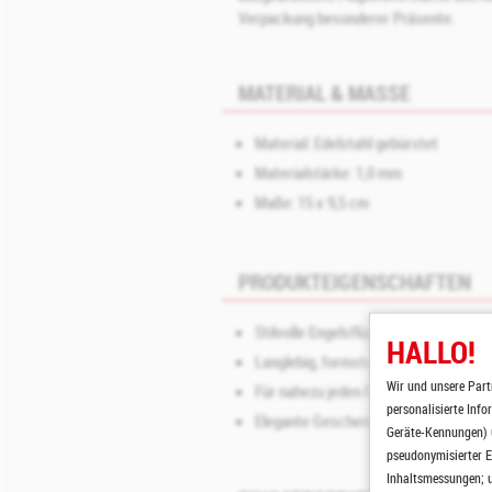
Verpackung besonderer Präsente.
MATERIAL & MASSE
Material: Edelstahl gebürstet
Materialstärke: 1,0 mm
Maße: 15 x 9,5 cm
PRODUKTEIGENSCHAFTEN
Stilvolle Engelsflügelform mit weihn
HALLO!
Langlebig, formstabil und rostfrei
Wir und unsere Part
Für nahezu jeden Flaschenhals geeig
personalisierte Inf
Elegante Geschenkidee mit besonde
Geräte-Kennungen) u
pseudonymisierter E
Inhaltsmessungen; u