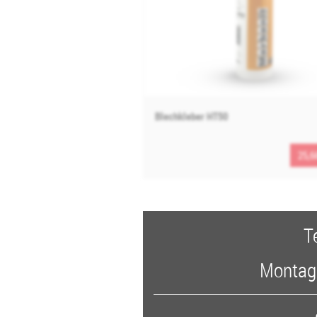
Blechkleber HT50
25,6
T
Montags