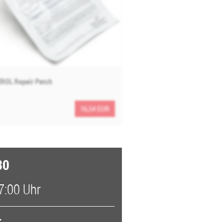
ROL Repair Patch
16,54 EUR
30
7:00 Uhr