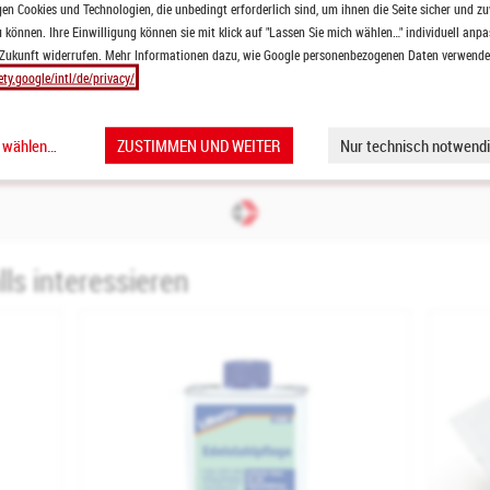
n Cookies und Technologien, die unbedingt erforderlich sind, um ihnen die Seite sicher und zu
 können. Ihre Einwilligung können sie mit klick auf "Lassen Sie mich wählen…" individuell anpa
 Zukunft widerrufen. Mehr Informationen dazu, wie Google personenbezogenen Daten verwendet 
- oder Spirituosenflaschen
ety.google/intl/de/privacy/
s und Präsentkörbe
vents und private Feiern
h wählen…
ZUSTIMMEN UND WEITER
Nur technisch notwendi
ls interessieren