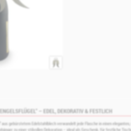
GELSFLÜGEL" – EDEL, DEKORATIV & FESTLICH
 aus gebürstetem Edelstahlblech verwandelt jede Flasche in einen eleganten, 
änger zu einer stilvollen Dekoration – ideal als Geschenk, für festliche Tisc