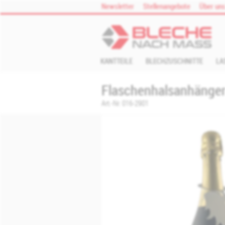
Zum Inhalt springen
Newsletter
Stellenangebote
Über un
KANTTEILE
BLECHZUSCHNITTE
LA
Flaschenhalsanhänger 
Art.-Nr.
016-2901