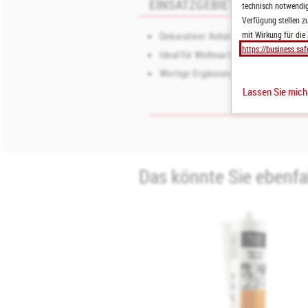
EINSATZGEBIETE
technisch notwendige
Verfügung stellen zu
mit Wirkung für die
Dekorativer Anhänger für Wein-, Sekt
https://business.saf
Ideal für Weihnachten, Geschenkset
Wertige Ergänzung für Gastronomie, E
Lassen Sie mic
Das könnte Sie ebenfal