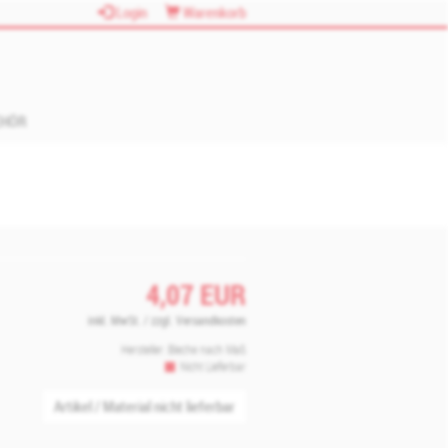
Login
Warenkorb
EHÖR
4,07
EUR
inkl. MwSt. / zzgl. Versandkosten
Hersteller:
Bleche nach Maß
Nicht Lieferbar