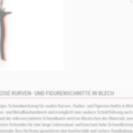
ZISE KURVEN- UND FIGURENSCHNITTE IN BLECH
iges Schneidwerkzeug für exakte Kurven‑, Radius‑ und Figurenschnitte in Metal
ker‑ und Metallbauhandwerk und ermöglicht eine saubere Schnittführung auc
nd der mikroverzahnten Schneidkante wird ein Abrutschen des Materials zuver
teten Schneiden für eine lange Lebensdauer und konstant hohe Schneidleistun
mmender Beschichtung garantieren eine komfortable und sichere Handhabung 