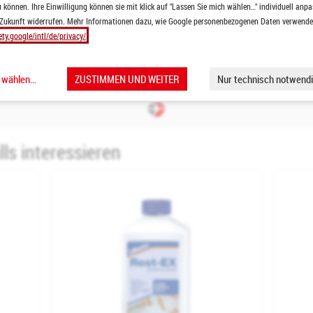
 können. Ihre Einwilligung können sie mit klick auf "Lassen Sie mich wählen…" individuell anpa
nd Metallbauhandwerk
 Zukunft widerrufen. Mehr Informationen dazu, wie Google personenbezogenen Daten verwendet 
Reparaturarbeiten
ety.google/intl/de/privacy/
d auf der Baustelle
h wählen…
ZUSTIMMEN UND WEITER
Nur technisch notwendi
ls interessieren