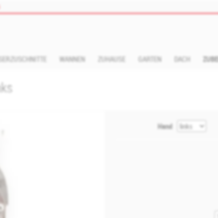
s
SERZUSCHNITTE
WANNEN
ZUHAUSE
GARTEN
DACH
ZUB
nks
Hand