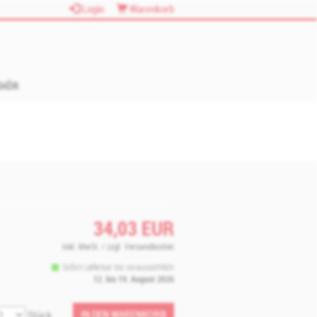
Login
Warenkorb
EHÖR
34,03
EUR
inkl. MwSt. / zzgl. Versandkosten
Sofort Lieferbar bis voraussichtlich
12. bis 19. August 2026
IN DEN WARENKORB
Stück