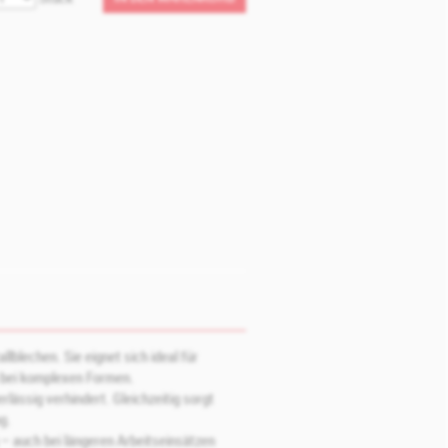
lblechen. Sie eignet sich ideal für
h bei komplexen Formen.
lässig verhindert. Gleichzeitig sorgt
g.
– auch bei längeren Arbeitseinsätzen