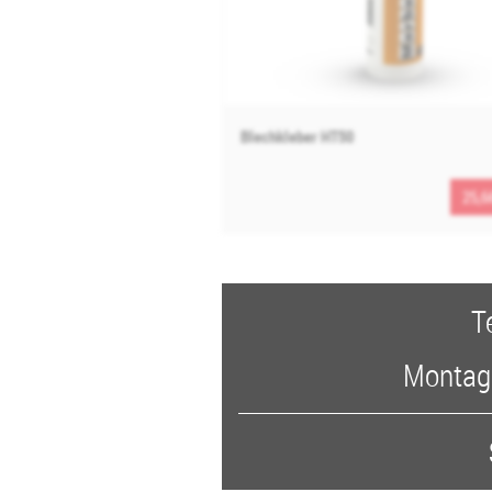
Blechkleber HT50
25,6
T
Montags