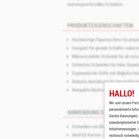
und anspruchsvollen Schnitten.
PRODUKTEIGENSCHAFTEN
Hochwertige Figurenschere für präzi
Geeignet für gerade Schnitte sowie 
Mikroverzahnte Schneide für ab ruts
Gehärtete Schneiden für hohe Standze
Ergonomische Griffe mit Abgleitschu
Robuste Ausführung für den professio
Kompakte Bauform für kontrolliertes 
HALLO!
Wir und unsere Part
personalisierte Inf
ANWENDUNGSBEREICH
Geräte-Kennungen) u
pseudonymisierter E
Schneiden von Blechmaterialien wie S
Inhaltsmessungen; u
Ideal für Kurven-, Radius- und Figure
technisch notwendige