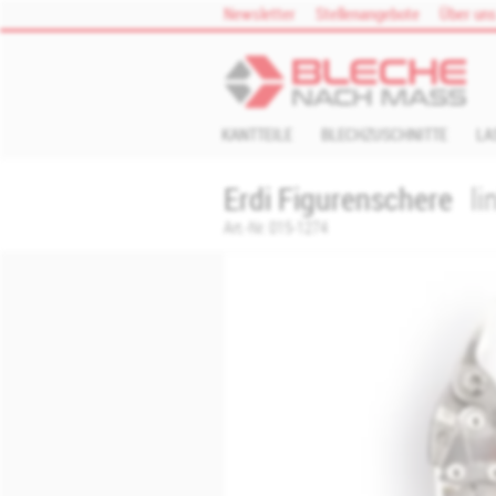
Zum Inhalt springen
Newsletter
Stellenangebote
Über un
KANTTEILE
BLECHZUSCHNITTE
LA
Erdi Figurenschere
li
Art.-Nr.
015-1274