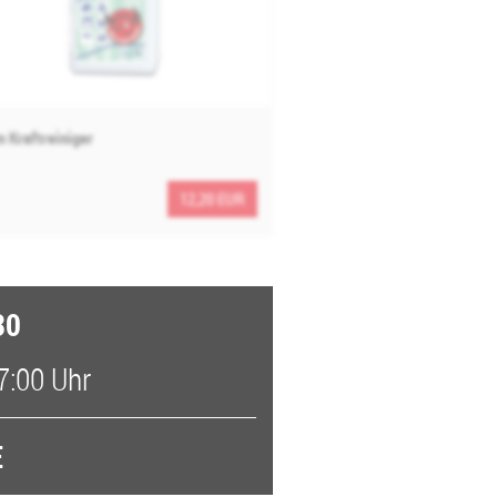
n Kraftreiniger
12,20 EUR
30
7:00 Uhr
E