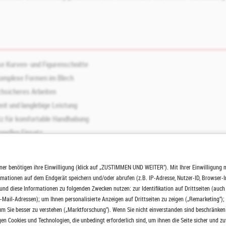
se Kurven‑ und Figurenschnitte
komplexe Formen im Blech
chsicheres Arbeiten
it und langlebige Leistung
tz für komfortable Handhabung
nellen Einsatz
Arbeiten auch an schwer zugänglichen Stellen
ner benötigen ihre Einwilligung (klick auf „ZUSTIMMEN UND WEITER"). Mit Ihrer Einwilligung 
ormationen auf dem Endgerät speichern und/oder abrufen (z.B. IP-Adresse, Nutzer-ID, Browser-
nd diese Informationen zu folgenden Zwecken nutzen: zur Identifikation auf Drittseiten (auc
-Mail-Adressen); um Ihnen personalisierte Anzeigen auf Drittseiten zu zeigen („Remarketing");
tahl, Aluminium, Kupfer oder Zink
m Sie besser zu verstehen („Marktforschung"). Wenn Sie nicht einverstanden sind beschränken 
nschnitte in der Blechbearbeitung
n Cookies und Technologien, die unbedingt erforderlich sind, um ihnen die Seite sicher und zu