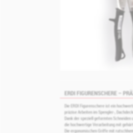
ERDI FIGURENSCHERE – PRÄ
Die ERDI Figurenschere ist ein hochwert
präzise Arbeiten im Spengler‑, Dachdec
Dank der speziell geformten Schneiden u
die hochwertige Verarbeitung mit gehär
Die ergonomischen Griffe mit rutschhe