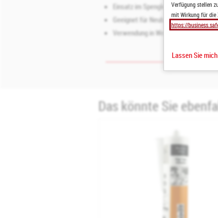
Verfügung stellen zu
Einsatz im Spengler‑, Dachdecker‑ u
mit Wirkung für die
Geeignet für Neubau, Sanierung und 
https://business.saf
Verwendung in Werkstatt, Montage un
Lassen Sie mic
Das könnte Sie ebenfal