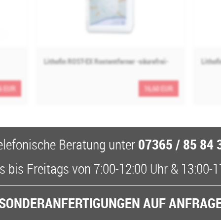
Lithofin ROST-EX Rostentferner -säurefrei-
Lithofi
6 EUR
16,60 EUR
07365 / 85 84 
elefonische Beratung
unter
 bis Freitags
von
7:00-12:00 Uhr
&
13:00-1
SONDERANFERTIGUNGEN AUF ANFRAG