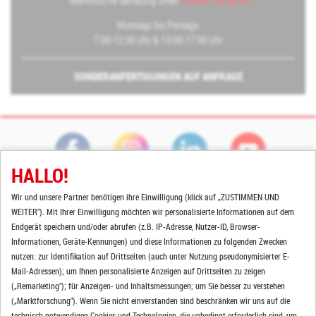
Montags bis Freitags
7:00-12:00 Uhr
&
13:00-17:00 Uhr
SONDERANFERTIGUNGEN AUF ANFRAGE
HALLO!
Bestellen Sie online ihr individuelles Blech mit eigenen
Wir und unsere Partner benötigen ihre Einwilligung (klick auf „ZUSTIMMEN UND
Abmessungen und Materialstärken.
WEITER"). Mit Ihrer Einwilligung möchten wir personalisierte Informationen auf dem
Wir verarbeiten Aluminium, Edelstahl, Kupfer, Titanzink und weitere
Endgerät speichern und/oder abrufen (z.B. IP-Adresse, Nutzer-ID, Browser-
Blecharten.
Informationen, Geräte-Kennungen) und diese Informationen zu folgenden Zwecken
nutzen: zur Identifikation auf Drittseiten (auch unter Nutzung pseudonymisierter E-
Wir biegen ihr gewünschtes Blech und liefern es zu ihnen nach
Mail-Adressen); um Ihnen personalisierte Anzeigen auf Drittseiten zu zeigen
Hause.
(„Remarketing"); für Anzeigen- und Inhaltsmessungen; um Sie besser zu verstehen
(„Marktforschung"). Wenn Sie nicht einverstanden sind beschränken wir uns auf die
technisch notwendigen Cookies und Technologien, die unbedingt erforderlich sind, um