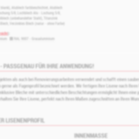
 blank)
,
Alublech farbbeschichtet
,
Alublech
Lochung 5/8
,
Lochblech Alu - Lochung 5/8
,
lblech (unbehandelter Stahl)
,
Titanzink
 Blech
,
Verzinktes Blech (natur - ohne Farbe)
sicht
):
inium
RAL 9007 - Graualuminium
- PASSGENAU FÜR IHRE ANWENDUNG!
ojekten als auch bei Renovierungsarbeiten verwendet und schafft einen saub
gerne als Fugenprofil bezeichnet werden. Wir fertigen Ihre Lisene nach Ihre
klusive Bleche mit unterschiedlichen Beschichtungen ermöglicht Ihnen eine p
halten Sie Ihre Lisene, perfekt nach Ihren Maßen zugeschnitten an Ihren Wuns
R LISENENPROFIL
INNENMASSE