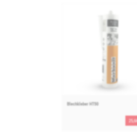
Blechkleber HT50
25,6