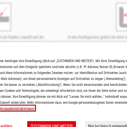
t ein Radius sowohl auf der
In den Konfigurator geben Sie bitte
 Beide Radien sind abhängig von der
amationsgrund dar.
st eine Beschichtung nur in RAL 9002 möglich.
ner benötigen ihre Einwilligung (klick auf „ZUSTIMMEN UND WEITER"). Mit Ihrer Einwilligung 
ärke von 4 mm können produktionsbedingt leichte Kantabdrücke auf Grund es
ormationen auf dem Endgerät speichern und/oder abrufen (z.B. IP-Adresse, Nutzer-ID, Browser-
nach Maß - speziell und individuell für Sie! Nach Auftragseingang können wir 
nd diese Informationen zu folgenden Zwecken nutzen: zur Identifikation auf Drittseiten (auc
-Mail-Adressen); um Ihnen personalisierte Anzeigen auf Drittseiten zu zeigen („Remarketing");
e können je nach Materialverfügbarkeit eine nicht entfernbare Schutzfolie auf
m Sie besser zu verstehen („Marktforschung"). Wenn Sie nicht einverstanden sind beschränken 
rhält erst nach einiger Zeit seine charakteristische Rostschicht.
n Cookies und Technologien, die unbedingt erforderlich sind, um ihnen die Seite sicher und zu
er, Titanzink, reflektierender Edelstahl
sowie
Warzenblech
, können Bearbeit
 können. Ihre Einwilligung können sie mit klick auf "Lassen Sie mich wählen…" individuell anpa
 Zukunft widerrufen. Mehr Informationen dazu, wie Google personenbezogenen Daten verwendet 
hnittenen Teile kann bis zu +/- 2mm betragen.
ety.google/intl/de/privacy/
ERES LISENENPROFILS
h wählen…
ZUSTIMMEN UND WEITER
Nur technisch notwendi