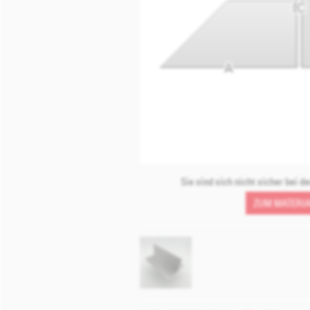
B
C
A
Sie sind sich nicht sicher bei d
ZUM MATERIA