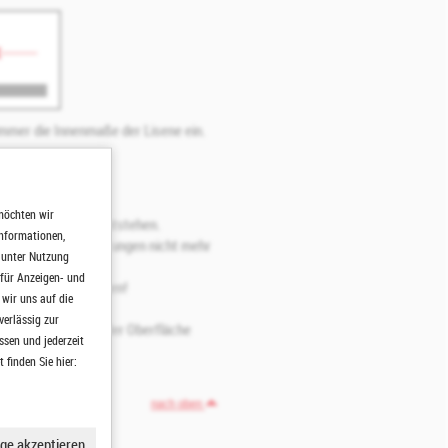
 immer die Innenmaße der Lisene ein.
möchten wir
 Unterwerkzeuges entstehen.
Informationen,
deshalb Bestelländerungen nicht mehr
h unter Nutzung
 für Anzeigen- und
 der Rückseite tragen!
wir uns auf die
verlässig zur
ungsmerkmale auf der Oberfläche
ssen und jederzeit
finden Sie hier:
nach oben
ge akzeptieren