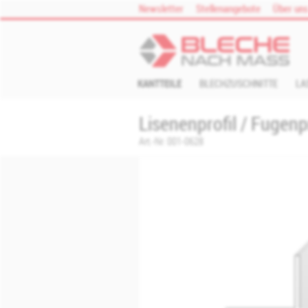
Zum Inhalt springen
Newsletter
Stellenangebote
Über un
KANTTEILE
BLECHZUSCHNITTE
LA
Lisenenprofil / Fugenp
Art.-Nr.
001-0628