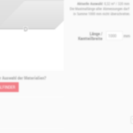
Aktuelle Auswahl:
0,32 m²
/
320
mm
Die Maximallänge aller Abmessungen darf
in Summe
1000
mm nicht überschreiten.
D
Länge /
mm
Kantteilbreite
er Auswahl der Materialien?
LFINDER