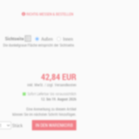
RICHTIG MESSEN & BESTELLEN
Sichtseite
Außen
Innen
Die dunkelgraue Fläche entspricht der Sichtseite.
42,84
EUR
inkl. MwSt. / zzgl. Versandkosten
Sofort Lieferbar bis voraussichtlich
12. bis 19. August 2026
Eine Anmerkung zu diesem Artikel
können Sie im nächsten Schritt hinzufügen.
IN DEN WARENKORB
Stück