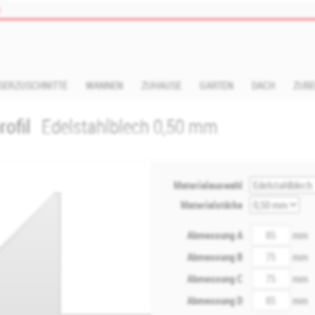
s
SERZUSCHNITTE
WANNEN
ZUHAUSE
GARTEN
DACH
ZUB
rofil
Edelstahlblech 0,50 mm
Materialauswahl
Materialstärke
Abmessung A
mm
Abmessung B
mm
Abmessung C
mm
Abmessung D
mm