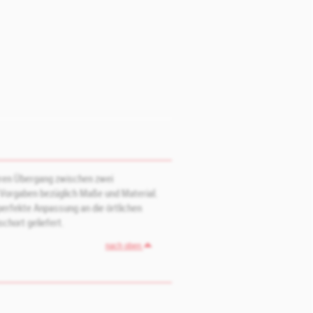
eren Übergang zwischen zwei
n Vorgaben bezüglich Maße und Material.
erfekte Anpassung an die örtlichen
chort geliefert.
nach oben