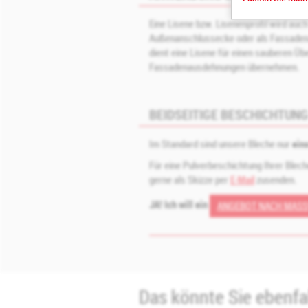
Eine Lisene bzw. Lisenenprofil wird auc
Außenanschlussecke oder als Fassadena
dient eine Lisene für einen sauberen Üb
Fassadenausdehnungen übernehmen.
BEIDSEITIGE BESCHICHTUN
Im Standard sind unsere Bleche nur
ein
Für eine Pulverbeschichtung Ihrer Blec
gerne als Skizze per
E-Mail
zusenden.
JA! Ich will ein
ANGEBOT NACH MASS!
Das könnte Sie ebenfal