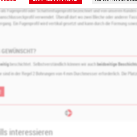
h als Fugenprofil oder Schattenfugenprofil bezeichnet und von unseren Kunden
nschlusseckprofil verwendet. Überall dort wo zwei Bleche oder anderer Fas
ergang. Ein Fugenprofil wird vertikal gesetzt und kann durch die Formung sow
G GEWÜNSCHT?
seitig
beschichtet. Selbstverständlich können wir auch
beidseitige Beschich
he sind in der Regel 2 Bohrungen von 4 mm Durchmesser erforderlich. Die Plat
ls interessieren