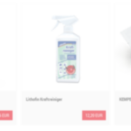
Lithofin Kraftreiniger
KEMPE
6 EUR
12,20 EUR