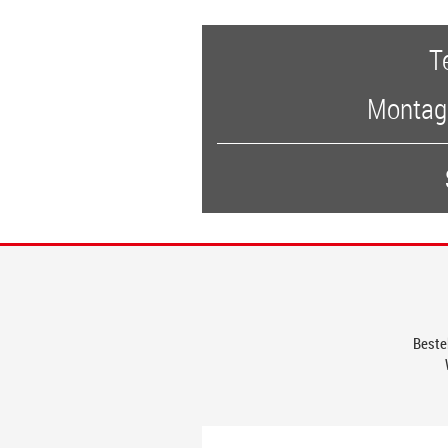
T
Montags
Bestel