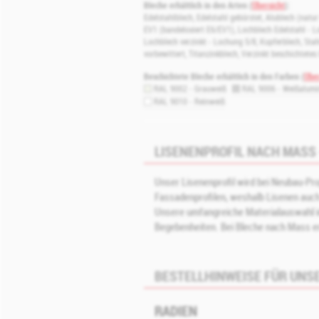
Bleche erhältlich in den Arten (
Übersicht
):
Edelstahlblech
,
Edelstahl gebürstet
,
Alublech (natur
EV1 (bandeloxiert E6/EV1)
,
Lochblech Edelstahl - 
Lochblech verzinkt - Lochung 5/8
,
Kupferblech
,
Stah
vorbewittert
,
Titanzinkblech
,
Verzinkt beschichtetes
Beschichtete Bleche erhältlich in den Farben (
Über
RAL 9002 - Grauweiß
RAL 9006 - Weißalum
RAL 9010 - Reinweiß
LISENENPROFIL NACH MASS 
Unser Lisenenprofil wird bei Neubau-Pr
Fassadenprofilen, weshalb Lisenen auch 
Unsere umfangreiche Materialauswahl in
Begebenheiten. Bei Bleche nach Mass er
BESTELLHINWEISE FÜR UNSE
RADIEN