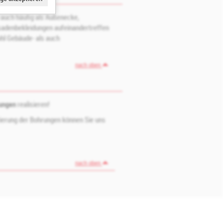
 auch häufig als Außenecke,
sadenbekleidungen aufeinandertreffen
ohl Gebäude- als auch
nach oben
tungen
realisieren!
zierung der Bohrungen können Sie uns
nach oben